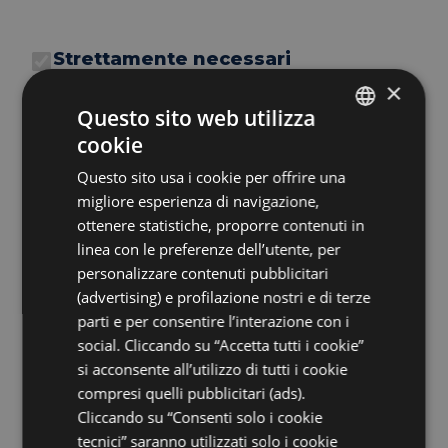
Strettamente necessari
Performance
Targeting
×
Funzionalità
Non classificati
Questo sito web utilizza
Salva
cookie
ITALIAN
Questo sito usa i cookie per offrire una
Strettamente necessari
ENGLISH
migliore esperienza di navigazione,
FRENCH
ottenere statistiche, proporre contenuti in
linea con le preferenze dell’utente, per
GERMAN
Nome
Provider / Dominio
S
personalizzare contenuti pubblicitari
(advertising) e profilazione nostri e di terze
epuModal
.hotelsampaoli.com
1 
parti e per consentire l’interazione con i
social. Cliccando su “Accetta tutti i cookie”
_dc_gtm_UA-96989085-1
.hotelsampaoli.com
50
si acconsente all’utilizzo di tutti i cookie
PHPSESSID
PHP.net
Se
compresi quelli pubblicitari (ads).
www.hotelsampaoli.com
Cliccando su “Consenti solo i cookie
tecnici” saranno utilizzati solo i cookie
CookieScriptConsent
CookieScript
4 