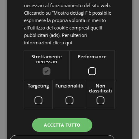
necessari al funzionamento del sito web.
.hotelsampaoli.com
Cliccando su “Mostra dettagli” è possibile
esprimere la propria volontà in merito
Performance
all’utilizzo dei cookie compresi quelli
pubblicitari (ads). Per ulteriori
informazioni
clicca qui
Nome
Provider / Dominio
Scadenza
Strettamente
Performance
_ga_98FWSF5QEH
.hotelsampaoli.com
1 anno 1 
necessari
_gid
Google LLC
1 giorno
.hotelsampaoli.com
Targeting
Funzionalità
Non
classificati
_gat_UA-96989085-1
.hotelsampaoli.com
59 secondi
_ga_030W9L6VP8
.hotelsampaoli.com
1 anno 1 
_ga
Google LLC
1 anno 1 
.hotelsampaoli.com
ACCETTA TUTTO