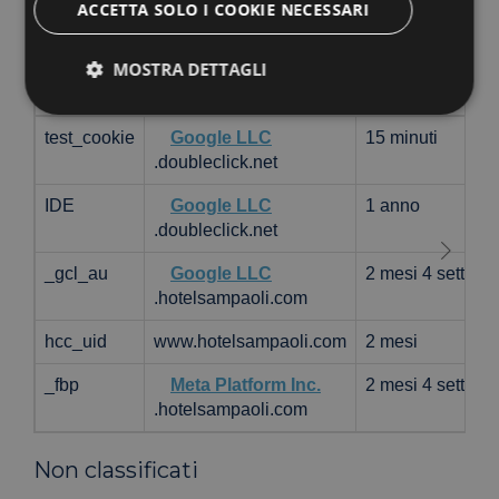
Targeting
ACCETTA SOLO I COOKIE NECESSARI
MOSTRA DETTAGLI
Nome
Provider / Dominio
Scadenza
test_cookie
Google LLC
15 minuti
Strettamente necessari
Performance
.doubleclick.net
Targeting
Funzionalità
Non classificati
IDE
Google LLC
1 anno
.doubleclick.net
I cookie strettamente necessari consentono le
funzionalità principali del sito web come l'accesso
dell'utente e la gestione dell'account. Il sito web non
_gcl_au
Google LLC
2 mesi 4 settima
può essere utilizzato correttamente senza i cookie
.hotelsampaoli.com
strettamente necessari.
Nome
Provider
/
Dominio
Scadenza
De
hcc_uid
www.hotelsampaoli.com
2 mesi
epuModal
.hotelsampaoli.com
1
_fbp
Meta Platform Inc.
2 mesi 4 settima
settimana
.hotelsampaoli.com
_dc_gtm_UA-
.hotelsampaoli.com
50
Qu
96989085-1
secondi
è a
sit
uti
Non classificati
Go
Ma