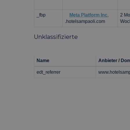
PHPSESSID
_fbp
Meta Platform Inc.
2 Mo
.hotelsampaoli.com
Woc
Unklassifizierte
CookieScriptConse
Name
Anbieter / Do
edt_referrer
www.hotelsamp
Name
Name
Name
Anbi
_ga_98FWSF5QEH
edt_referrer
test_cookie
Goog
.doub
_gid
IDE
Goog
.doub
_gat_UA-
96989085-1
_gcl_au
Goog
.hote