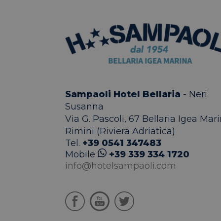
hcc_uid
www.
_ga_030W9L6VP8
_ga
_fbp
Meta 
.hote
Sampaoli Hotel Bellaria
- Neri
Susanna
Via G. Pascoli, 67
Bellaria Igea Mari
Rimini (Riviera Adriatica)
Tel.
+39 0541 347483
Mobile
+39 339 334 1720
info@hotelsampaoli.com