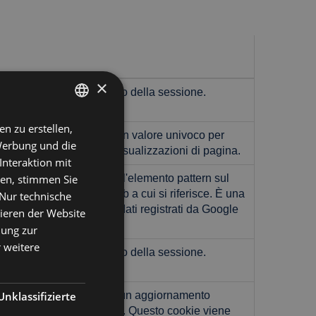
×
ics per mantenere lo stato della sessione.
en zu erstellen,
ITALIAN
. Memorizza e aggiorna un valore univoco per
Werbung und die
e e tenere traccia delle visualizzazioni di pagina.
ENGLISH
Interaktion mit
FRENCH
ken, stimmen Sie
a Google Analytics, in cui l'elemento pattern sul
ll'account o del sito Web a cui si riferisce. È una
"Nur technische
GERMAN
r limitare la quantità di dati registrati da Google
nieren der Website
mung zur
 weitere
ics per mantenere lo stato della sessione.
Unklassifizierte
iversal Analytics, che è un aggiornamento
mente utilizzato da Google. Questo cookie viene