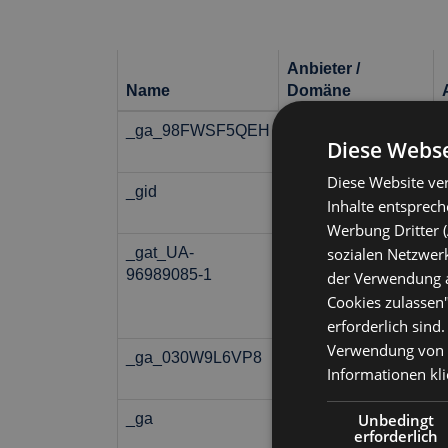
Anbieter /
Name
Domäne
_ga_98FWSF5QEH
.hotelsampaoli.com
Diese Webse
Diese Website ver
_gid
Google LLC
Inhalte entsprec
.hotelsampaoli.com
Werbung Dritter (
sozialen Netzwerk
_gat_UA-
.hotelsampaoli.com
96989085-1
der Verwendung al
Cookies zulassen"
erforderlich sind
Verwendung von C
_ga_030W9L6VP8
.hotelsampaoli.com
Informationen
kl
Unbedingt
_ga
Google LLC
erforderlich
.hotelsampaoli.com