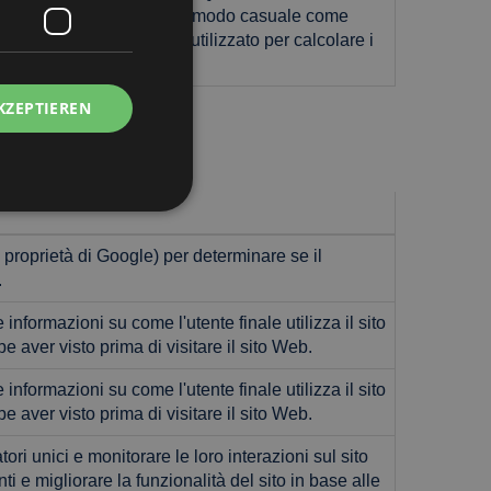
ando un numero generato in modo casuale come
sta di pagina in un sito e utilizzato per calcolare i
ti di analisi dei siti.
KZEPTIEREN
proprietà di Google) per determinare se il
zierte
.
meldung und die
wendet werden.
nformazioni su come l'utente finale utilizza il sito
e aver visto prima di visitare il sito Web.
nformazioni su come l'utente finale utilizza il sito
utilizzano Google
e aver visto prima di visitare il sito Web.
 codice in una
 essere considerato
tori unici e monitorare le loro interazioni sul sito
enza di esso, altri
ettamente. La fine
i e migliorare la funzionalità del sito in base alle
 anche un