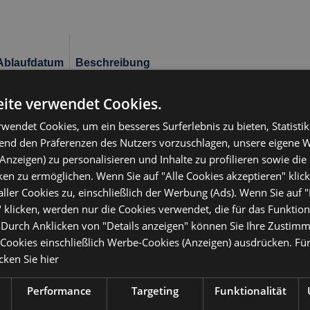
Ablaufdatum
Beschreibung
1 Jahr 1
Questo cookie viene utilizzato da Google Analyt
ite verwendet Cookies.
Monat
wendet Cookies, um ein besseres Surferlebnis zu bieten, Statistik
1 Tag
Questo cookie è impostato da Google Analytics
hend den Präferenzen des Nutzers vorzuschlagen, unsere eigene 
ogni pagina visitata e viene utilizzato per contar
Anzeigen) zu personalisieren und Inhalte zu profilieren sowie die 
en zu ermöglichen. Wenn Sie auf "Alle Cookies akzeptieren" klic
59 Sekunden
Si tratta di un cookie di tipo pattern impostato d
nome contiene il numero identificativo univoco de
ler Cookies zu, einschließlich der Werbung (Ads). Wenn Sie auf 
variazione del cookie _gat che viene utilizzato pe
 klicken, werden nur die Cookies verwendet, die für das Funktio
su siti Web ad alto volume di traffico.
. Durch Anklicken von "Details anzeigen" können Sie Ihre Zustim
ookies einschließlich Werbe-Cookies (Anzeigen) ausdrücken. Für
1 Jahr 1
Questo cookie viene utilizzato da Google Analyt
icken Sie hier
Monat
Performance
Targeting
Funktionalität
1 Jahr 1
Questo nome di cookie è associato a Google Un
Monat
significativo del servizio di analisi più comune