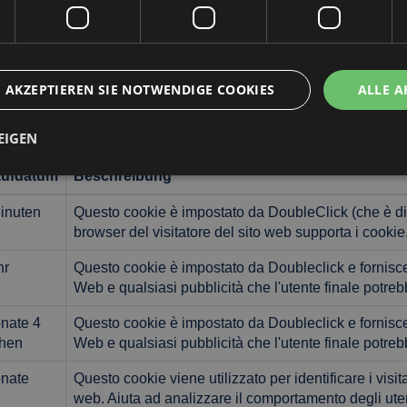
utilizzato per distinguere utenti unici assegn
identificatore del cliente. È incluso in ogni richie
dati di visitatori, sessioni e campagne per i rappor
AKZEPTIEREN SIE NOTWENDIGE COOKIES
ALLE A
EIGEN
aufdatum
Beschreibung
inuten
Questo cookie è impostato da DoubleClick (che è di 
ingt erforderlich
Performance
Targeting
Funktionalität
Unklassifi
browser del visitatore del sito web supporta i cookie
che Cookies ermöglichen wesentliche Kernfunktionen der Website wie die Benutzeran
ne die unbedingt erforderlichen Cookies kann die Website nicht ordnungsgemäß ver
hr
Questo cookie è impostato da Doubleclick e fornisce i
Web e qualsiasi pubblicità che l'utente finale potrebb
Anbieter / Domäne
Ablaufdatum
Beschreibung
.hotelsampaoli.com
1 Woche
nate 4
Questo cookie è impostato da Doubleclick e fornisce i
.hotelsampaoli.com
50 Sekunden
Questo cookie è associato ai siti che 
hen
Web e qualsiasi pubblicità che l'utente finale potrebb
Tag Manager per caricare altri script e
pagina. Laddove viene utilizzato, può
nate
Questo cookie viene utilizzato per identificare i visita
come strettamente necessario poiché s
script potrebbero non funzionare corr
web. Aiuta ad analizzare il comportamento degli utent
del nome è un numero univoco che è