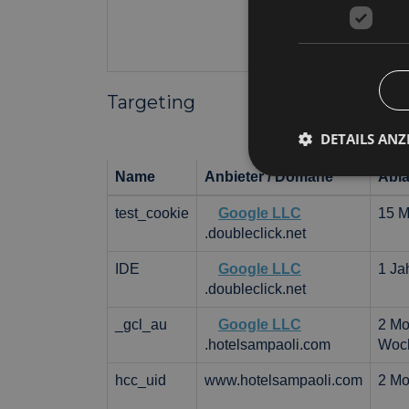
Targeting
DETAILS ANZ
Name
Anbieter / Domäne
Abl
test_cookie
Google LLC
15 M
Unbed
.doubleclick.net
Unbedingt erforderli
Kontoverwaltung. Oh
IDE
Google LLC
1 Ja
.doubleclick.net
Name
epuModal
_gcl_au
Google LLC
2 Mo
_dc_gtm_UA-
.hotelsampaoli.com
Woc
96989085-1
hcc_uid
www.hotelsampaoli.com
2 Mo