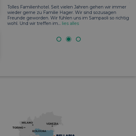
je
meldung und die
wendet werden.
Un
Tolles Familienhotel. Seit vielen Jahren gehen wir immer
es
wieder gerne zu Familie Hager. Wir sind sozusagen
Freunde geworden. Wir fühlen uns im Sampaoli so richtig
wohl. Und wir treffen im
...
lies alles
utilizzano Google
 codice in una
 essere considerato
enza di esso, altri
ettamente. La fine
 anche un
nalytics associato.
e sul linguaggio
rico utilizzato per
ente. Normalmente è
il modo in cui
er il sito, ma un
di accesso per un
vizio Cookie-
 di consenso sui
 il banner dei cookie
amente.