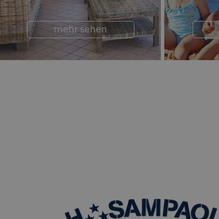
Unbedingt erforderli
Kontoverwaltung. Oh
Name
mehr sehen
epuModal
_dc_gtm_UA-
96989085-1
PHPSESSID
CookieScriptConse