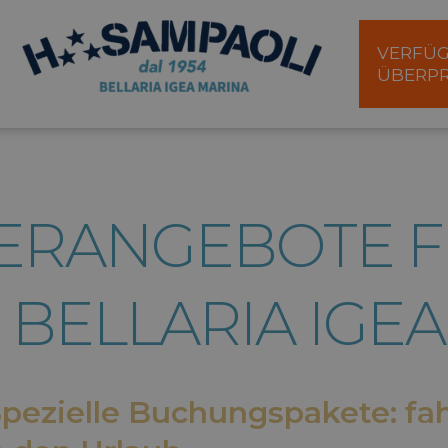
VERFÜG
ÜBERP
ERANGEBOTE F
 BELLARIA IGE
ezielle Buchungspakete: fahr