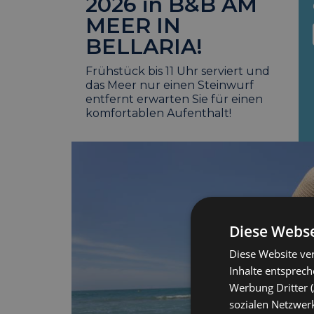
2026 in B&B AM
MEER IN
BELLARIA!
Frühstück bis 11 Uhr serviert und
das Meer nur einen Steinwurf
entfernt erwarten Sie für einen
komfortablen Aufenthalt!
Diese Webse
Diese Website ver
Inhalte entsprec
Werbung Dritter (
sozialen Netzwerk