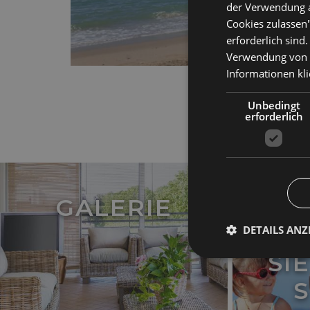
der Verwendung al
Cookies zulassen"
erforderlich sind
Verwendung von C
Informationen
kl
Unbedingt
erforderlich
GALERIE
BE
DETAILS ANZ
SI
Unbed