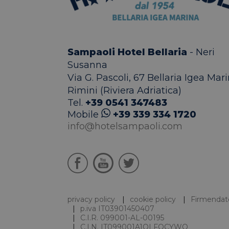
Name
Name
Name
Anbi
_ga_98FWSF5QEH
edt_referrer
test_cookie
Goog
.doub
_gid
Sampaoli Hotel Bellaria
- Neri
IDE
Goog
.doub
Susanna
_gat_UA-
Via G. Pascoli, 67
Bellaria Igea Mari
96989085-1
_gcl_au
Goog
Rimini (Riviera Adriatica)
.hote
Tel.
+39 0541 347483
hcc_uid
www.
Mobile
+39 339 334 1720
info@hotelsampaoli.com
_ga_030W9L6VP8
_ga
_fbp
Meta 
.hote
privacy policy
cookie policy
Firmendat
p.iva IT03901450407
C.I.R. 099001-AL-00195
C.I.N. IT099001A1OLFOCYWO