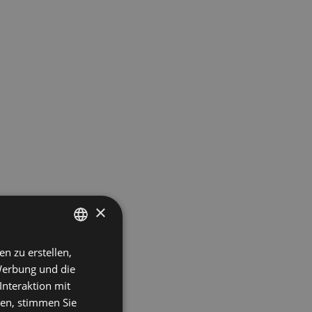
×
en zu erstellen,
ITALIAN
Werbung und die
ENGLISH
Interaktion mit
FRENCH
ken, stimmen Sie