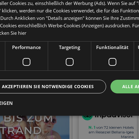
ler Cookies zu, einschließlich der Werbung (Ads). Wenn Sie auf 
 klicken, werden nur die Cookies verwendet, die für das Funktio
. Durch Anklicken von "Details anzeigen" können Sie Ihre Zustim
ookies einschließlich Werbe-Cookies (Anzeigen) ausdrücken. Für
icken Sie hier
Performance
Targeting
Funktionalität
AKZEPTIEREN SIE NOTWENDIGE COOKIES
ALLE A
WIR
GLEITEN
EIGEN
rezensiert juni 2025,
tripAdv
E BIS ZUM
Liebevoll geführtes Hotel
STRAND
N. 1
von 72 kleinen Hotels
ingt erforderlich
Performance
Targeting
Funktionalität
Unklassifi
am Reiseziel Bellaria-Igea
Wir sind aufgrund der tollen Bewertungen auf unserer
Marina