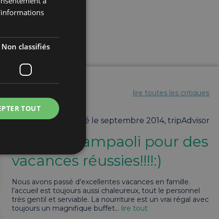
 consentement à
d'informations
Non classifiés
lire toutes les critiques
EPTER TOUT
isor
Posté le septembre 2014,
tripAdvisor
Venez à Sampaoli pour des
vacances réussies!!!!:)
fiés
très
Nous avons passé d’excellentes vacances en famille.
l’accueil est toujours aussi chaleureux, tout le personnel
 des utilisateurs et
très gentil et serviable. La nourriture est un vrai régal avec
aires.
toujours un magnifique buffet
...
lire tout