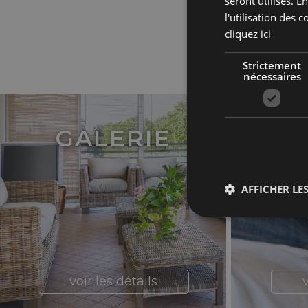
seront utilisés. 
l'utilisation des 
cliquez ici
Strictement
nécessaires
GALERIE
IN
VO
NE
AFFICHER LES
Str
Les cookies stricteme
voir les détails
v
la gestion des compte
Nom