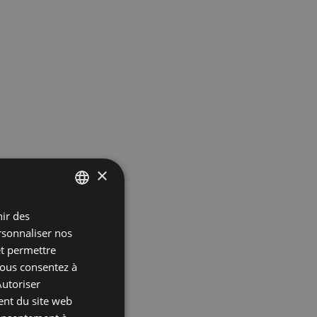
×
nir des
ITALIAN
ersonnaliser nos
ENGLISH
et permettre
FRENCH
 vous consentez à
Autoriser
GERMAN
ent du site web