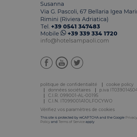
.doub
Susanna
_gid
Via G. Pascoli, 67
Bellaria Igea Mari
IDE
Goog
Rimini (Riviera Adriatica)
.doub
Tel.
+39 0541 347483
_gat_UA-
96989085-1
_gcl_au
Goog
Mobile
+39 339 334 1720
.hote
info@hotelsampaoli.com
hcc_uid
www.
_ga_030W9L6VP8
_ga
_fbp
Meta 
.hote
politique de confidentialité
cookie policy
données sociétaires
p.iva IT03901450
C.I.R. 099001-AL-00195
C.I.N. IT099001A1OLFOCYWO
Vérifiez vos paramètres de cookies
This site is protected by reCAPTCHA and the Google
Privac
Policy
and
Terms of Service
apply