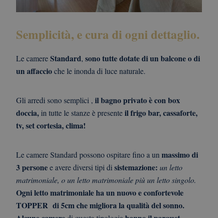
Semplicità, e cura di ogni dettaglio.
Standard
sono tutte dotate di un balcone o di
Le camere
,
un affaccio
che le inonda di luce naturale.
il bagno privato è con box
Gli arredi sono semplici ,
doccia,
il frigo bar, cassaforte,
in tutte le stanze è presente
tv, set cortesia, clima!
massimo di
Le camere Standard possono ospitare fino a un
3 persone
sistemazione:
e avere diversi tipi di
un letto
matrimoniale, o un letto matrimoniale più un letto singolo.
Ogni letto matrimoniale ha un nuovo e confortevole
TOPPER di 5cm che migliora la qualità del sonno.
Alcune camere
hanno il parquet,
di questa tipologia