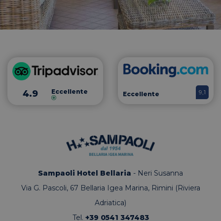
ide
ge
uti
ma
var
se
ut
No
è 
ge
mo
il 
vi
Eccellente
4.9
9,1
Eccellente
uti
es
spe
si
bu
è 
un
ac
ute
pa
CookieScriptConsent
4
Qu
CookieScript
Sampaoli Hotel Bellaria
- Neri Susanna
settimane
vi
.hotelsampaoli.com
2 giorni
uti
Via G. Pascoli, 67
Bellaria Igea Marina, Rimini (Riviera
ser
Co
Adriatica)
Sc
ric
Tel.
+39 0541 347483
pr