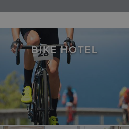
BIKE HOTEL
PHPSESSID
Sitzung
PHP.net
www.hotelsampaoli.com