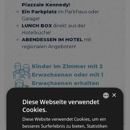
Piazzale Kennedy!
Ein Parkplatz
im Parkhaus oder
Garage!
LUNCH BOX
direkt aus der
Hotelküche!
ABENDESSEN IM HOTEL
mit
regionalen Angeboten!
Kinder im Zimmer mit 2
Erwachsenen oder mit 1
Erwachsenen erhalten
besondere Rabatte!
Stelle
×
deine Anfrage und erhalte ein
Diese Webseite verwendet
individuelles Angebot.
Cookies.
ITALIAN
Diese Website verwendet Cookies, um ein
ENGLISH
besseres Surferlebnis zu bieten, Statistiken