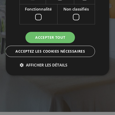
Fonctionnalité
Non classifiés
ACCEPTER TOUT
CHAMBRES
ACCEPTEZ LES COOKIES NÉCESSAIRES
AFFICHER LES DÉTAILS
Strictement nécessaires
Performance
Ciblage
Fonctionnalité
Non classifiés
Les cookies strictement nécessaires habilitent des
fonctionnalités de base du site Web telles que la
connexion des utilisateurs et la gestion des comptes.
Le site Web ne peut pas être utilisé correctement