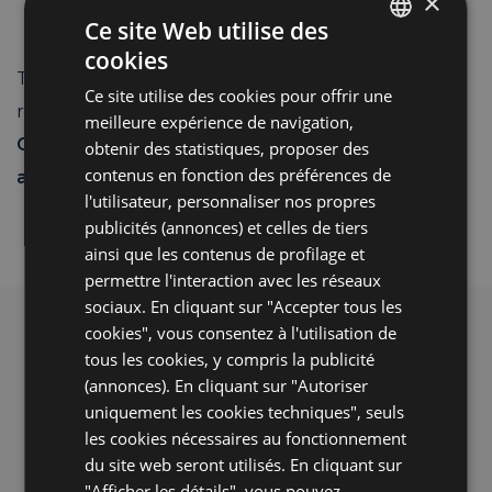
×
Terra e Mare
– Restaurant, Pizzeria
Ce site Web utilise des
cookies
ITALIAN
Tous les clients de l’Hôtel Sampaoli jouissent d’une
Ce site utilise des cookies pour offrir une
ENGLISH
réduction exclusive (de 10 à 20% de réduction)
meilleure expérience de navigation,
FRENCH
Contactez-nous pour connaître tous les
obtenir des statistiques, proposer des
contenus en fonction des préférences de
GERMAN
avantages.
l'utilisateur, personnaliser nos propres
publicités (annonces) et celles de tiers
ainsi que les contenus de profilage et
permettre l'interaction avec les réseaux
sociaux. En cliquant sur "Accepter tous les
cookies", vous consentez à l'utilisation de
Offres été 2026 en B&B
tous les cookies, y compris la publicité
(annonces). En cliquant sur "Autoriser
en bord de mer à Bellaria
uniquement les cookies techniques", seuls
!
les cookies nécessaires au fonctionnement
Choisissez de vous réveiller calmement et
du site web seront utilisés. En cliquant sur
avec un bon petit déjeuner et rejoignez
"Afficher les détails", vous pouvez