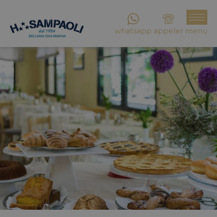
whatsapp
appeler
menu