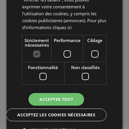
la mer en quelques minutes.
exprimer votre consentement à
l'utilisation des cookies, y compris les
cookies publicitaires (annonces). Pour plus
Meilleur prix garanti!
d'informations
cliquez ici
voir les détails
Strictement
Performance
Ciblage
nécessaires
Fonctionnalité
Non classifiés
ACCEPTER TOUT
ACCEPTEZ LES COOKIES NÉCESSAIRES